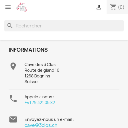
shopping_cart


(0)
search
INFORMATIONS

Cave des 3 Clos
Route de gland 10
1268 Begnins
Suisse

Appelez-nous :
+41 79 321 05 82

Envoyez-nous un e-mail :
cave@3clos.ch